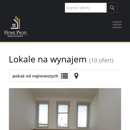
Strona
Lokale na wynajem
(10 ofert)
główna
Wynaj
pokaż od najnowszych
Mieszka
Domy
Lokale