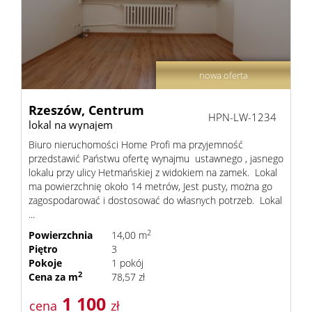
Sprzeda
Mieszka
nowa oferta
Rzeszów,
Centrum
HPN-LW-1234
lokal na wynajem
Domy
Biuro nieruchomości Home Profi ma przyjemność
przedstawić Państwu ofertę wynajmu ustawnego , jasnego
lokalu przy ulicy Hetmańskiej z widokiem na zamek. Lokal
Dzialki
ma powierzchnię około 14 metrów, Jest pusty, można go
zagospodarować i dostosować do własnych potrzeb. Lokal
...
Lokale
2
Powierzchnia
14,00 m
Piętro
3
Pokoje
1 pokój
Oferty
2
Cena za m
78,57 zł
1 100
cena
zł