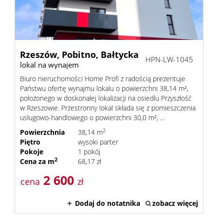
Rzeszów,
Pobitno,
Bałtycka
HPN-LW-1045
lokal na wynajem
Biuro nieruchomości Home Profi z radością prezentuje
Państwu ofertę wynajmu lokalu o powierzchni 38,14 m²,
położonego w doskonałej lokalizacji na osiedlu Przyszłość
w Rzeszowie. Przestronny lokal składa się z pomieszczenia
usługowo-handlowego o powierzchni 30,0 m², ...
2
Powierzchnia
38,14 m
Piętro
wysoki parter
Pokoje
1 pokój
2
Cena za m
68,17 zł
2 600
cena
zł
Dodaj do notatnika
zobacz więcej