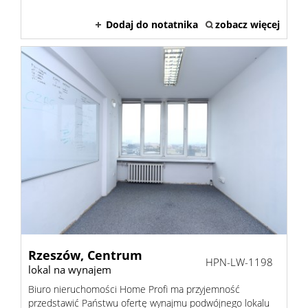
O
Dodaj do notatnika
zobacz więcej
firmie
Kontak
Inwesty
Rzeszów,
Centrum
HPN-LW-1198
lokal na wynajem
Biuro nieruchomości Home Profi ma przyjemność
przedstawić Państwu ofertę wynajmu podwójnego lokalu