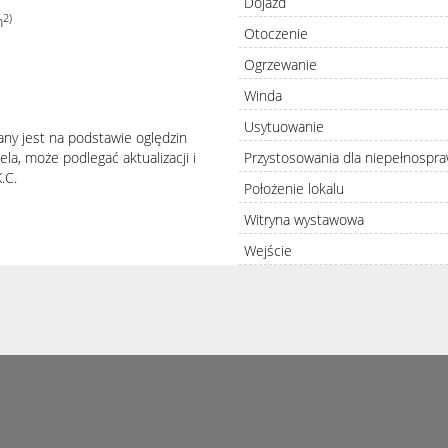
Dojazd
2)
m
Otoczenie
Ogrzewanie
Winda
Usytuowanie
any jest na podstawie oględzin
Przystosowania dla niepełnospr
la, może podlegać aktualizacji i
.C.
Położenie lokalu
Witryna wystawowa
Wejście