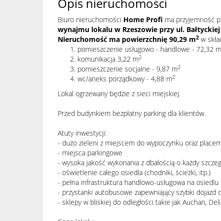
Opis nieruchomości
Biuro nieruchomości
Home Profi
ma przyjemność p
wynajmu lokalu w Rzeszowie przy ul. Bałtyckiej
2
Nieruchomość ma powierzchnię 90,29 m
w skład
pomieszczenie usługowo - handlowe - 72,32 
2
komunikacja 3,22 m
2
pomieszczenie socjalne - 9,87 m
2
wc/aneks porządkowy - 4,88 m
Lokal ogrzewany będzie z sieci miejskiej.
Przed budynkiem bezpłatny parking dla klientów.
Atuty inwestycji:
- dużo zieleni z miejscem do wypoczynku oraz place
- miejsca parkingowe
- wysoka jakość wykonania z dbałością o każdy szczeg
- oświetlenie całego osiedla (chodniki, ścieżki, itp.)
- pełna infrastruktura handlowo-usługowa na osiedlu
- przystanki autobusowe zapewniający szybki dojazd
- sklepy w bliskiej do odległości takie jak Auchan, De