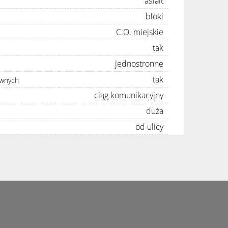
asfalt
bloki
C.O. miejskie
tak
jednostronne
tak
awnych
ciąg komunikacyjny
duża
od ulicy