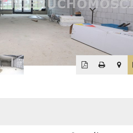
Leaflet
|
©
OpenStreetMap