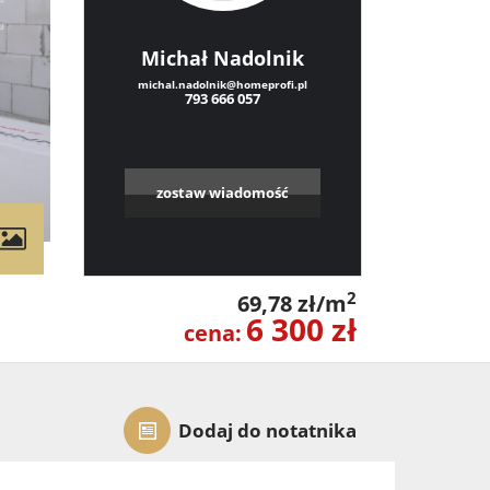
Michał Nadolnik
michal.nadolnik@homeprofi.pl
793 666 057
zostaw wiadomość
contributors
2
69,78 zł/m
6 300 zł
cena:
Dodaj do notatnika