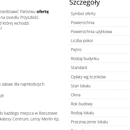
Szczegóły
rzedstawić Państwu
ofertę
Symbol oferty
na osiedlu Przyszłość.
Powierzchnia
 której wchodzi:
2
m
Powierzchnia użytkowa
Liczba pokoi
Piętro
Rodzaj budynku
Standard
Opłaty wg liczników
m zabaw dla najmłodszych
Stan lokalu
Okna
ół
Rok budowy
Rodzaj lokalu
 do każdego miejsca w Rzeszowie
likatesy Centrum, Leroy Merlin itp.
Przeznaczenie lokalu