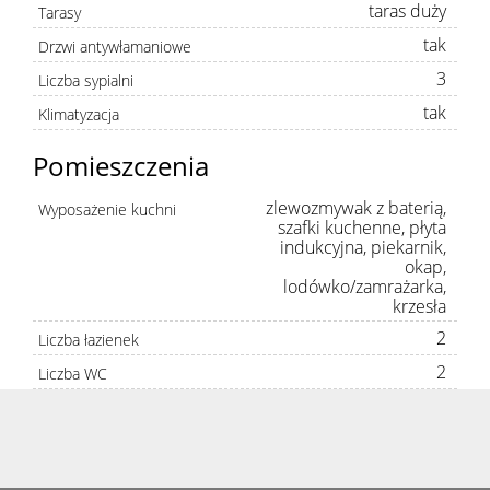
taras duży
Tarasy
tak
Drzwi antywłamaniowe
3
Liczba sypialni
tak
Klimatyzacja
Pomieszczenia
zlewozmywak z baterią,
Wyposażenie kuchni
szafki kuchenne, płyta
indukcyjna, piekarnik,
okap,
lodówko/zamrażarka,
krzesła
2
Liczba łazienek
2
Liczba WC