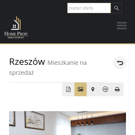
Strona
Rzeszów
Mieszkanie na
główna
Wynaj
sprzedaż
Mieszka
+
Domy
−
Lokale