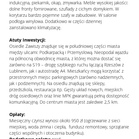
indukcyjna, piekarnik, okap, zmywarka. Meble wysokiej jakości:
dolne fronty fornirowane, szuflady z cichym domykiem. W
korytarzu bardzo pojemne szafy w zabudowie. W salonie
podłoga winylowa. Dodatkowo w części dziennej
zainstalowano klimatyzację.
Atuty Inwestycji:
Osiedle Zawiszy znajduje się w południowej części miasta
między ulicami: Podkarpacką i Przemysłową. Nieopodal wjazdu
na północną obwodnicę miasta, z której można dostać się
zarówno na S19 – drogę szybkiego ruchu łączącą Rzeszów z
Lublinem, jak i autostradę A4. Mieszkańcy mogą korzystać z
przestronnych miejsc parkingowych (zarówno nadziemnych,
jak i podziemnych). Na osiedlu znajdują się sklepy,
przedszkola, restauracja itp. Gęsty układ nowych, miejskich
dróg osiedlowych oraz linie MPK gwarantują pełną dostępność
komunikacyjną. Do centrum miasta jest zaledwie 2,5 km.
Opłaty:
Miesięczny czynsz wynosi około 950 zł (ogrzewanie z sieci
miejskiej, woda zimna i ciepła, fundusz remontowy, sprzątanie
części wspólnych i otoczenia budynku).