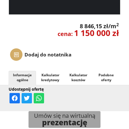
O
firmie
Kontak
2
8 846,15 zł/m
1 150 000 zł
cena:
Inwesty
Dodaj do notatnika
Informacje
Kalkulator
Kalkulator
Podobne
ogólne
kredytowy
kosztów
oferty
Udostępnij ofertę
Umów się na wirtualną
prezentację