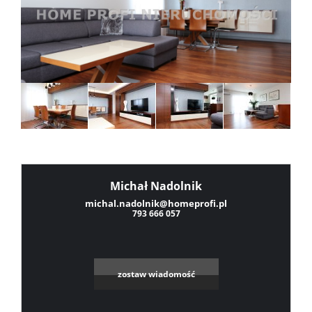
Sprzeda
Mieszka
Domy
Dzialki
Michał Nadolnik
Leaflet
|
©
OpenStreetMap
contributors
michal.nadolnik@homeprofi.pl
793 666 057
Lokale
Oferty
zostaw wiadomość