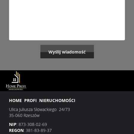
HOME PROFI NIERUCHOMOŚCI
Ulica Juliusza Słowackiego 24/73
35-060 Rzeszów
NIP
: 873-308-02-69
REGON
: 381-83-89-37