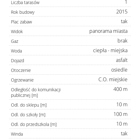
1
Liczba tarasów
2015
Rok budowy
tak
Plac zabaw
panorama miasta
Widok
brak
Gaz
ciepła - miejska
Woda
asfalt
Dojazd
osiedle
Otoczenie
C.O. miejskie
Ogrzewanie
400 m
Odległość do komunikacji
publicznej [m]
10 m
Odl. do sklepu [m]
100 m
Odl. do szkoły [m]
10 m
Odl. do przedszkola [m]
tak
Winda