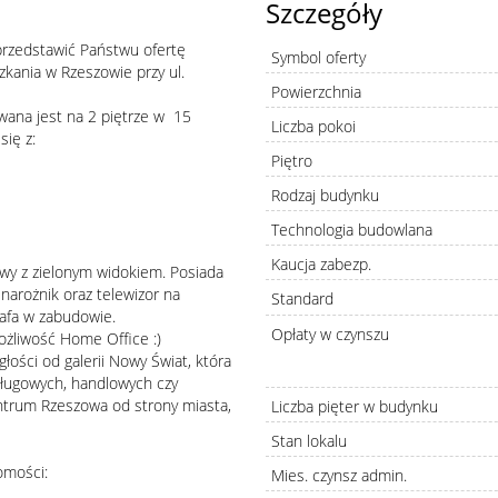
Szczegóły
rzedstawić Państwu ofertę
Symbol oferty
ania w Rzeszowie przy ul.
Powierzchnia
ana jest na 2 piętrze w 15
Liczba pokoi
ię z:
Piętro
Rodzaj budynku
Technologia budowlana
Kaucja zabezp.
wy z zielonym widokiem. Posiada
narożnik oraz telewizor na
Standard
zafa w zabudowie.
Opłaty w czynszu
ożliwość Home Office :)
łości od galerii Nowy Świat, która
sługowych, handlowych czy
entrum Rzeszowa od strony miasta,
Liczba pięter w budynku
Stan lokalu
omości:
Mies. czynsz admin.