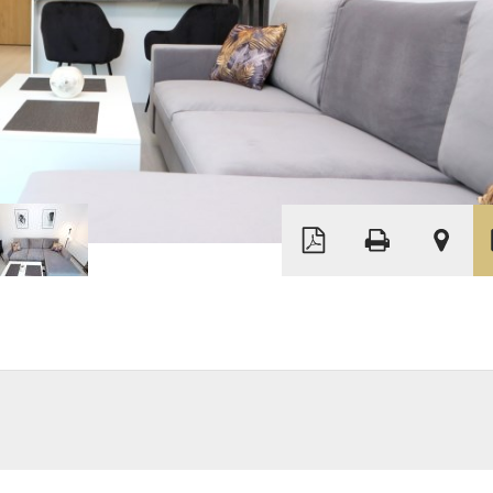
Leaflet
|
©
OpenStreetMap