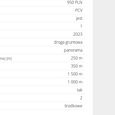
950 PLN
PCV
jest
1
2023
droga gruntowa
panorama
250 m
znej [m]
350 m
1 500 m
1 000 m
tak
2
środkowe