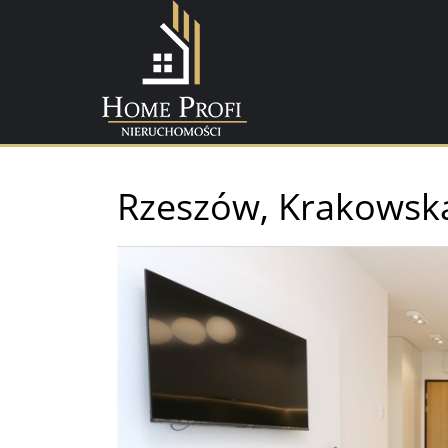
Rzeszów,
Krakowsk
+
−