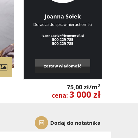
Joanna Sołek
Doradca do spraw nieruchomści
joanna.solek@homeprofi.pl
500 229 785
500 229 785
zostaw wiadomość
contributors
2
75,00 zł/m
3 000 zł
cena:
Dodaj do notatnika