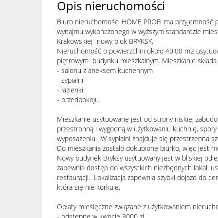
Opis nieruchomości
Biuro nieruchomości HOME PROFI ma przyjemność p
wynajmu wykończonego w wyższym standardzie mieszk
Krakowskiej- nowy blok BRYKSY.
Nieruchomość o powierzchni około 40.00 m2 usytuow
piętrowym budynku mieszkalnym. Mieszkanie składa s
- salonu z aneksem kuchennym
- sypialni
- łazienki
- przedpokoju
Mieszkanie usytuowane jest od strony niskiej zabudo
przestronną i wygodną w użytkowaniu kuchnię, spory 
wyposażeniu. W sypialni znajduje się przestrzenna s
Do mieszkania zostało dokupione biurko, więc jest m
Nowy budynek Bryksy usytuowany jest w bliskiej odleg
zapewnia dostęp do wszystkich niezbędnych lokali u
restauracji. Lokalizacja zapewnia szybki dojazd do c
która się nie korkuje.
Opłaty miesięczne związane z użytkowaniem nieruch
- odstępne w kwocie 3000 zł