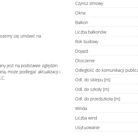
Czynsz zimowy
Okna
Balkon
Liczba balkonów
 możemy się umówić na
Rok budowy
Dojazd
Otoczenie
any jest na podstawie oględzin
Odległość do komunikacji public
la, może podlegać aktualizacji i
.C.
Odl. do sklepu [m]
Odl. do szkoły [m]
Odl. do przedszkola [m]
Winda
Liczba wind
Usytuowanie